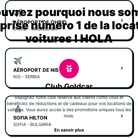
uvrez pourquoi nous s
eprise número 1 de la loca
AÉROPORT DE OHRID
OHRID - MACEDONIA
voitures ! HOLA
AÉROPORT DE NIS
NIS - SERBIA
Club Goldcar
Rejoignez notre club réservé aux clients como vous et
bénéficiez de réductions et de cadeaux pour vos locations de
voitures. Vous aurez accès à des promotions uniques tous les
mois.
SOFIA HILTON
SOFIA - BULGARIA
En savoir plus