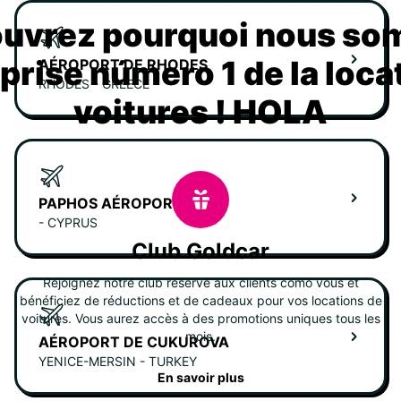
uvrez pourquoi nous s
eprise número 1 de la loca
AÉROPORT DE RHODES
RHODES - GREECE
voitures ! HOLA
PAPHOS AÉROPORT
- CYPRUS
Club Goldcar
Rejoignez notre club réservé aux clients como vous et
bénéficiez de réductions et de cadeaux pour vos locations de
voitures. Vous aurez accès à des promotions uniques tous les
mois.
AÉROPORT DE CUKUROVA
YENICE-MERSIN - TURKEY
En savoir plus