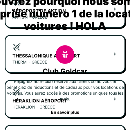
uvrez pourquoi nous s
eprise número 1 de la loca
AÉROPORT DE AKTION
AKTION - GREECE
voitures ! HOLA
THESSALONIQUE AÉROPORT
THERMI - GREECE
Club Goldcar
Rejoignez notre club réservé aux clients como vous et
bénéficiez de réductions et de cadeaux pour vos locations de
voitures. Vous aurez accès à des promotions uniques tous les
mois.
HÉRAKLION AÉROPORT
HERAKLION - GREECE
En savoir plus