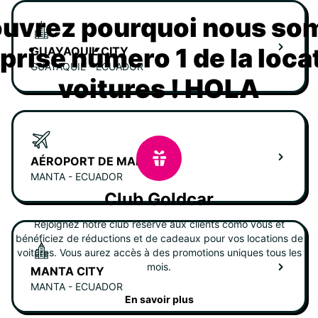
uvrez pourquoi nous s
eprise número 1 de la loca
GUAYAQUIL CITY
GUAYAQUIL - ECUADOR
voitures ! HOLA
AÉROPORT DE MANTA
MANTA - ECUADOR
Club Goldcar
Rejoignez notre club réservé aux clients como vous et
bénéficiez de réductions et de cadeaux pour vos locations de
voitures. Vous aurez accès à des promotions uniques tous les
mois.
MANTA CITY
MANTA - ECUADOR
En savoir plus