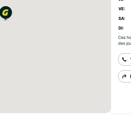
VE:
SA:
DI:
Ces ho
des jou