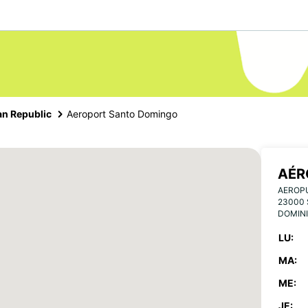
an Republic
Aeroport Santo Domingo
AÉR
AEROP
23000
DOMINI
LU:
MA:
ME:
JE: