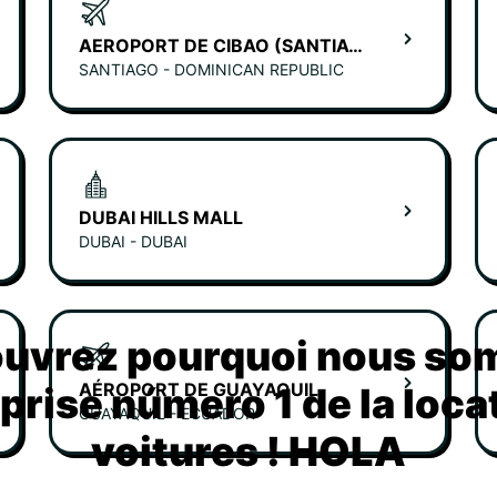
AEROPORT DE CIBAO (SANTIAGO)
SANTIAGO - DOMINICAN REPUBLIC
DUBAI HILLS MALL
DUBAI - DUBAI
uvrez pourquoi nous s
AÉROPORT DE GUAYAQUIL
eprise número 1 de la loca
GUAYAQUIL - ECUADOR
voitures ! HOLA