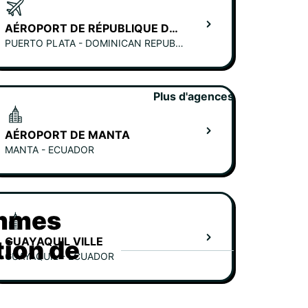
AÉROPORT DE RÉPUBLIQUE DOMINICAINE GREGORIO-LUPERON (PUERTO PLATA)
PUERTO PLATA - DOMINICAN REPUBLIC
Plus d'agences
AÉROPORT DE MANTA
MANTA - ECUADOR
ommes
GUAYAQUIL VILLE
tion de
GUAYAQUIL - ECUADOR