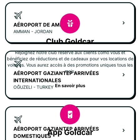
AÉROPORT DE AMMAN
AMMAN - JORDAN
Club Goldcar
Rejoignez notre club réservé aux clients como vous et
bénéficiez de réductions et de cadeaux pour vos locations de
voitures. Vous aurez accès à des promotions uniques tous les
mois.
AÉROPORT GAZIANTEP ARRIVÉES
INTERNATIONALES
En savoir plus
OĞUZELI - TURKEY
AÉROPORT GAZIANTEP ARRIVÉES
App Goldcar
DOMESTIQUES