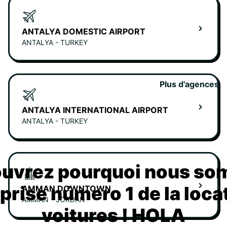
ANTALYA DOMESTIC AIRPORT
ANTALYA - TURKEY
Plus d'agences
ANTALYA INTERNATIONAL AIRPORT
ANTALYA - TURKEY
uvrez pourquoi nous s
eprise número 1 de la loca
AMMAN DOWNTOWN
AMMAN - JORDAN
voitures ! HOLA