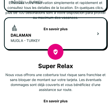
OĞUZELI - TURKEY
Effectuez votre réservation simplemente et rapidement et
consultez tous les detalles de la location. En quelques clics,
plus de 100 destinations sont à votre disposición para profiter
au maximum des vacances.
En savoir plus
DALAMAN
MUGLA - TURKEY
Super Relax
Nous vous offrons une cobertura tout risque sans franchise et
sans bloquer de montant sur votre tarjeta. Les éventuels
dommages sont déjà couverts et vous bénéficiez d'une
assistance sur route.
En savoir plus