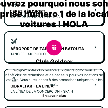
uvrez pourquoi nous s
eprise número 1 de la loca
JEREZ AÉROPORT
JEREZ DE LA FRONTERA - SPAIN
voitures ! HOLA
AÉROPORT DE TANGIER IBN BATOUTA
TANGIER - MOROCCO
Club Goldcar
Rejoignez notre club réservé aux clients como vous et
bénéficiez de réductions et de cadeaux pour vos locations de
voitures. Vous aurez accès à des promotions uniques tous les
mois.
GIBRALTAR - LA LINEA
LA LÍNEA DE LA CONCEPCIÓN - SPAIN
En savoir plus