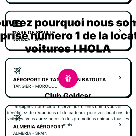
uvrez pourquoi nous s
eprise número 1 de la loca
GARE DE SÉVILLE
SEVILLA - SPAIN
voitures ! HOLA
AÉROPORT DE TANGIER IBN BATOUTA
TANGIER - MOROCCO
Club Goldcar
Rejoignez notre club réservé aux clients como vous et
bénéficiez de réductions et de cadeaux pour vos locations de
voitures. Vous aurez accès à des promotions uniques tous les
mois.
ALMERIA AÉROPORT
ALMERÍA - SPAIN