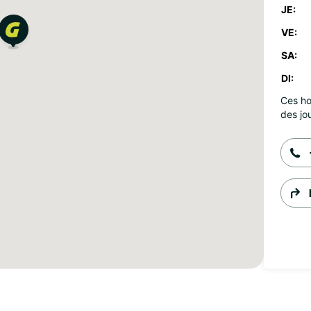
JE:
VE:
SA:
DI:
Ces ho
des jou