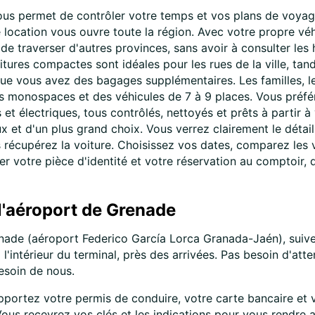
ous permet de contrôler votre temps et vos plans de voyag
location vous ouvre toute la région. Avec votre propre véhic
e traverser d'autres provinces, sans avoir à consulter les
itures compactes sont idéales pour les rues de la ville, ta
que vous avez des bagages supplémentaires. Les familles, 
s monospaces et des véhicules de 7 à 9 places. Vous préfé
 électriques, tous contrôlés, nettoyés et prêts à partir à 
ux et d'un plus grand choix. Vous verrez clairement le détai
us récupérez la voiture. Choisissez vos dates, comparez les 
ter votre pièce d'identité et votre réservation au comptoir, 
 l'aéroport de Grenade
enade (aéroport Federico García Lorca Granada-Jaén), suive
 l'intérieur du terminal, près des arrivées. Pas besoin d'a
soin de nous.
portez votre permis de conduire, votre carte bancaire et v
Vous recevrez vos clés et les indications pour vous rendre 