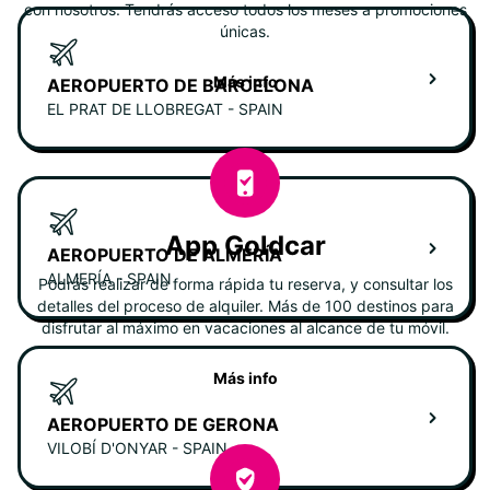
con nosotros. Tendrás acceso todos los meses a promociones
únicas.
Más info
AEROPUERTO DE BARCELONA
EL PRAT DE LLOBREGAT - SPAIN
App Goldcar
AEROPUERTO DE ALMERÍA
ALMERÍA - SPAIN
Podrás realizar de forma rápida tu reserva, y consultar los
detalles del proceso de alquiler. Más de 100 destinos para
disfrutar al máximo en vacaciones al alcance de tu móvil.
Más info
AEROPUERTO DE GERONA
VILOBÍ D'ONYAR - SPAIN