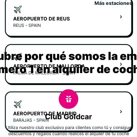
Más estaciones
AEROPUERTO DE REUS
REUS - SPAIN
bre por qué somos la e
mero 1 en alquiler de coc
AEROPUERTO DE MALLORCA
PALMA DE MALLORCA - SPAIN
AEROPUERTO DE MADRID
Club Goldcar
BARAJAS - SPAIN
Utiliza nuestro club exclusivo para clientes como tú y consigue
descuentos y regalos cuando realices el alquiler de tu coche