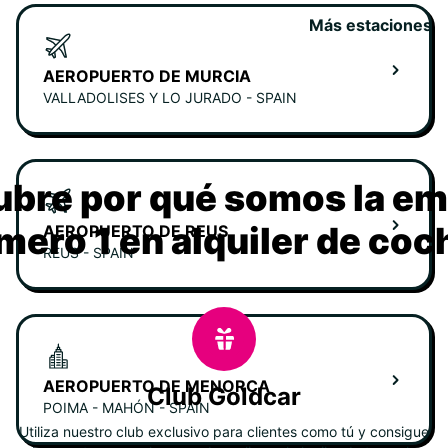
Más estaciones
AEROPUERTO DE MURCIA
VALLADOLISES Y LO JURADO - SPAIN
bre por qué somos la e
mero 1 en alquiler de coc
AEROPUERTO DE REUS
REUS - SPAIN
AEROPUERTO DE MENORCA
Club Goldcar
POIMA - MAHÓN - SPAIN
Utiliza nuestro club exclusivo para clientes como tú y consigue