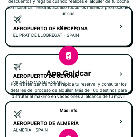
descuentos y regalos cuando realices el alquiler de tu coche
con nosotros. Tendrás acceso todos los meses a promociones
únicas.
Más info
AEROPUERTO DE BARCELONA
EL PRAT DE LLOBREGAT - SPAIN
App Goldcar
AEROPUERTO DE GERONA
VILOBÍ D'ONYAR - SPAIN
Podrás realizar de forma rápida tu reserva, y consultar los
detalles del proceso de alquiler. Más de 100 destinos para
disfrutar al máximo en vacaciones al alcance de tu móvil.
Más info
AEROPUERTO DE ALMERÍA
ALMERÍA - SPAIN