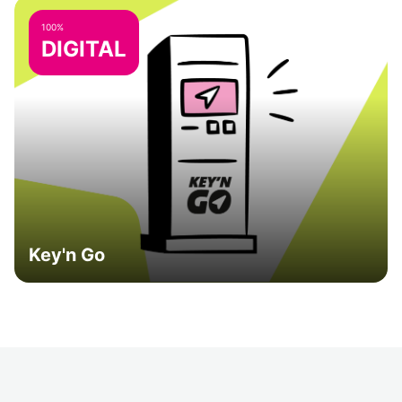
100%
DIGITAL
Key'n Go