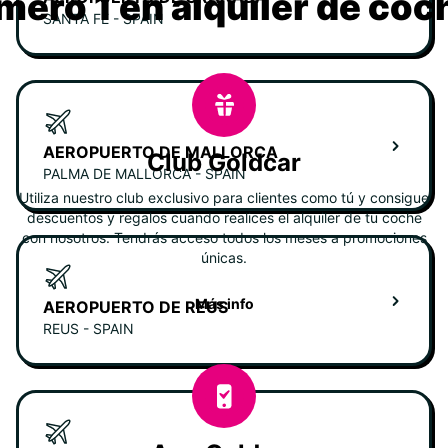
mero 1 en alquiler de coc
SANTA FE - SPAIN
AEROPUERTO DE MALLORCA
Club Goldcar
PALMA DE MALLORCA - SPAIN
Utiliza nuestro club exclusivo para clientes como tú y consigue
descuentos y regalos cuando realices el alquiler de tu coche
con nosotros. Tendrás acceso todos los meses a promociones
únicas.
Más info
AEROPUERTO DE REUS
REUS - SPAIN