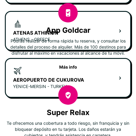
App Goldcar
ATENAS ATHINION
ATHENS - GREECE
Podrás realizar de forma rápida tu reserva, y consultar los
detalles del proceso de alquiler. Más de 100 destinos para
disfrutar al máximo en vacaciones al alcance de tu móvil.
Más info
AEROPUERTO DE CUKUROVA
YENICE-MERSIN - TURKEY
Super Relax
Te ofrecemos una cobertura a todo riesgo, sin franquicia y sin
bloquear depósito en tu tarjeta. Los daños estarán ya
cubiertos, y tendrás asistencia en carretera.