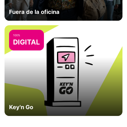
Fuera de la oficina
100%
DIGITAL
Key'n Go