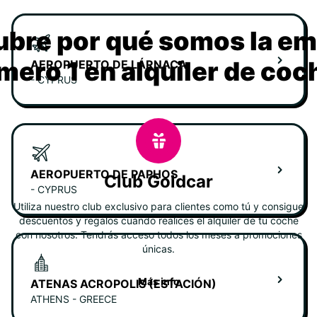
bre por qué somos la e
mero 1 en alquiler de coc
AEROPUERTO DE LÁRNACA
- CYPRUS
AEROPUERTO DE PAPHOS
Club Goldcar
- CYPRUS
Utiliza nuestro club exclusivo para clientes como tú y consigue
descuentos y regalos cuando realices el alquiler de tu coche
con nosotros. Tendrás acceso todos los meses a promociones
únicas.
Más info
ATENAS ACROPOLIS (ESTACIÓN)
ATHENS - GREECE