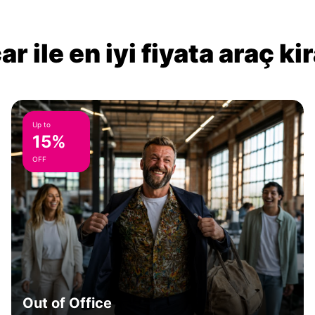
r ile en iyi fiyata araç k
Up to
15%
OFF
Out of Office