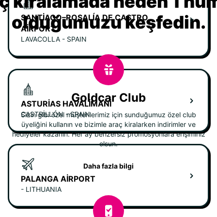
ç kiralamada neden 1 nu
olduğumuzu keşfedin.
SANTIAGO–ROSALÍA DE CASTRO
AIRPORT
LAVACOLLA - SPAIN
Goldcar Club
ASTURIAS HAVALIMANI
CASTRILLÓN - SPAIN
Sizin gibi özel müşterilerimiz için sunduğumuz özel club
üyeliğini kullanın ve bizimle araç kiralarken indirimler ve
hediyeler kazanın. Her ay benzersiz promosyonlara erişiminiz
olsun.
Daha fazla bilgi
PALANGA AIRPORT
- LITHUANIA