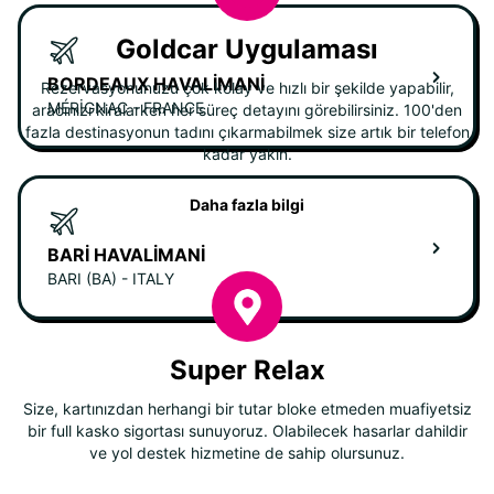
Goldcar Uygulaması
BORDEAUX HAVALIMANI
Rezervasyonunuzu çok kolay ve hızlı bir şekilde yapabilir,
MÉRIGNAC - FRANCE
aracınızı kiralarken her süreç detayını görebilirsiniz. 100'den
fazla destinasyonun tadını çıkarmabilmek size artık bir telefon
kadar yakın.
Daha fazla bilgi
BARI HAVALIMANI
BARI (BA) - ITALY
Super Relax
Size, kartınızdan herhangi bir tutar bloke etmeden muafiyetsiz
bir full kasko sigortası sunuyoruz. Olabilecek hasarlar dahildir
ve yol destek hizmetine de sahip olursunuz.