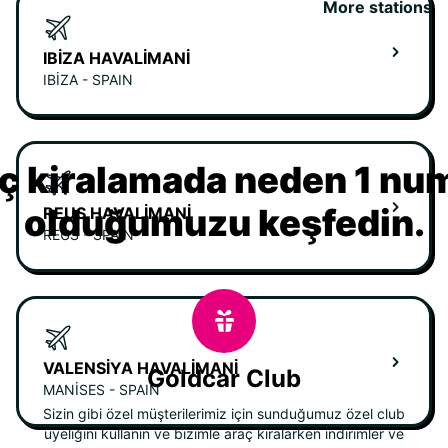
More stations
IBIZA HAVALIMANI
IBIZA - SPAIN
ç kiralamada neden 1 nu
olduğumuzu keşfedin.
REUS HAVALIMANI
REUS - SPAIN
VALENSIYA HAVALIMANI
Goldcar Club
MANISES - SPAIN
Sizin gibi özel müşterilerimiz için sunduğumuz özel club
üyeliğini kullanın ve bizimle araç kiralarken indirimler ve