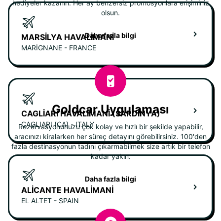
hediyeler kazanın. Her ay benzersiz promosyonlara erişiminiz
olsun.
Daha fazla bilgi
MARSILYA HAVALIMANI
MARIGNANE - FRANCE
Goldcar Uygulaması
CAGLIARI HAVALIMANI (SARDINYA)
CAGLIARI (CA) - ITALY
Rezervasyonunuzu çok kolay ve hızlı bir şekilde yapabilir,
aracınızı kiralarken her süreç detayını görebilirsiniz. 100'den
fazla destinasyonun tadını çıkarmabilmek size artık bir telefon
kadar yakın.
Daha fazla bilgi
ALICANTE HAVALIMANI
EL ALTET - SPAIN