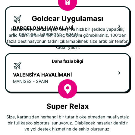
Goldcar Uygulaması
BARCELONA HAVAALANI
Rezervasyonunuzu çok kolay ve hızlı bir şekilde yapabilir,
EL PRAT DE LLOBREGAT - SPAIN
aracınızı kiralarken her süreç detayını görebilirsiniz. 100'den
fazla destinasyonun tadını çıkarmabilmek size artık bir telefon
kadar yakın.
Daha fazla bilgi
VALENSIYA HAVALIMANI
MANISES - SPAIN
Super Relax
Size, kartınızdan herhangi bir tutar bloke etmeden muafiyetsiz
bir full kasko sigortası sunuyoruz. Olabilecek hasarlar dahildir
ve yol destek hizmetine de sahip olursunuz.