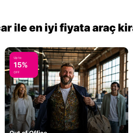
r ile en iyi fiyata araç k
Up to
15%
OFF