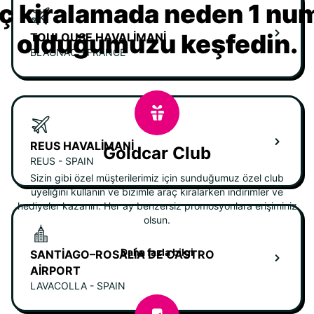
ç kiralamada neden 1 nu
olduğumuzu keşfedin.
TOULOUSE HAVALIMANI
BLAGNAC - FRANCE
REUS HAVALIMANI
Goldcar Club
REUS - SPAIN
Sizin gibi özel müşterilerimiz için sunduğumuz özel club
üyeliğini kullanın ve bizimle araç kiralarken indirimler ve
hediyeler kazanın. Her ay benzersiz promosyonlara erişiminiz
olsun.
Daha fazla bilgi
SANTIAGO–ROSALÍA DE CASTRO
AIRPORT
LAVACOLLA - SPAIN