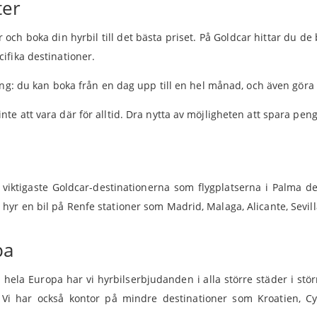
ter
ch boka din hyrbil till det bästa priset. På Goldcar hittar du d
ifika destinationer.
ning: du kan boka från en dag upp till en hel månad, och även gör
e att vara där för alltid. Dra nytta av möjligheten att spara peng
n
viktigaste Goldcar-destinationerna som flygplatserna i Palma de 
yr en bil på Renfe stationer som Madrid, Malaga, Alicante, Sevill
pa
ela Europa har vi hyrbilserbjudanden i alla större städer i störr
. Vi har också kontor på mindre destinationer som Kroatien, Cy