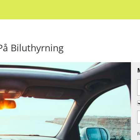
å Biluthyrning
F