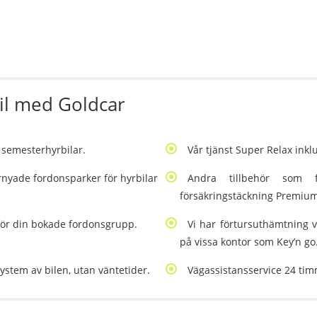
il med Goldcar
v semesterhyrbilar.
Vår tjänst Super Relax inklu
nyade fordonsparker för hyrbilar
Andra tillbehör som f
försäkringstäckning Premium
 för din bokade fordonsgrupp.
Vi har förtursuthämtning 
på vissa kontor som Key’n go
stem av bilen, utan väntetider.
Vägassistansservice 24 tim