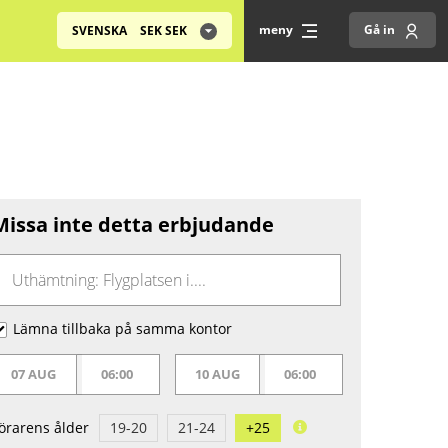
meny
Gå in
SVENSKA
SEK
SEK
Missa inte detta erbjudande
Lämna tillbaka på samma kontor
07 AUG
06:00
10 AUG
06:00
örarens ålder
19-20
21-24
+25