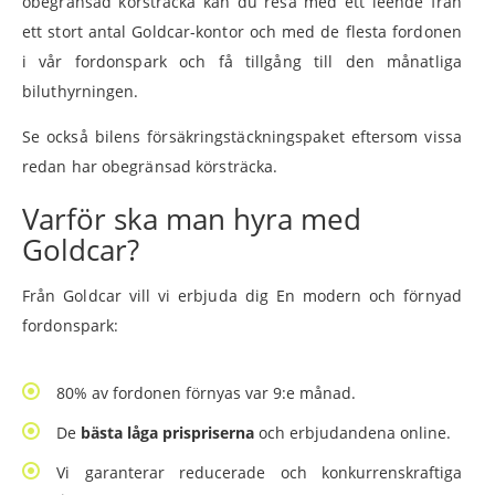
obegränsad körsträcka kan du resa med ett leende från
ett stort antal Goldcar-kontor och med de flesta fordonen
i vår fordonspark och få tillgång till den månatliga
biluthyrningen.
Se också bilens försäkringstäckningspaket eftersom vissa
redan har obegränsad körsträcka.
Varför ska man hyra med
Goldcar?
Från Goldcar vill vi erbjuda dig En modern och förnyad
fordonspark:
80% av fordonen förnyas var 9:e månad.
De
bästa låga prispriserna
och erbjudandena online.
Vi garanterar reducerade och konkurrenskraftiga