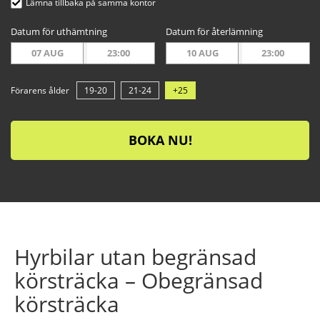
Lämna tillbaka på samma kontor
Datum för uthämtning
Datum för återlämning
07 AUG
23:00
10 AUG
23:00
Förarens ålder
19-20
21-24
+25
BOKA NU!
Hyrbilar utan begränsad
körsträcka – Obegränsad
körsträcka