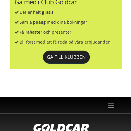
Gå med i Club Goldcar
Det är helt
gratis
Samla
poäng
med dina bokningar
Få
rabatter
och presenter
Bli först med att få reda på våra erbjudanden
GÅ TILL KLUBBEN
Toggle
navigation