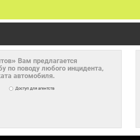
тов» Вам предлагается
у по поводу любого инцидента,
ката автомобиля.
Доступ для агентств