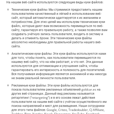
На нашем веб-сайте используются следующие виды куки файлов:
Технические куки файлы: Мы стремимся предоставить нашим
пользователям качественный и лёгкий в использовании веб-
сайт, который автоматически адаптируется к их желаниям и
потребностям. Для этих целей мы используем технические куки
файлs, которые дают вам возможность перемещаться по веб-
сайту, гарантируя его правильную работу, а также позволяя вам
создавать учётную запись пользователя, входить в систему и
делать и отменять брони. Эти технические куки файлы
абсолютно необходимы для правильной работы нашего веб-
сайта.
Аналитические куки файлы: Эти куки файлы используются нами
для того, чтобы понять, как пользователи перемещаются по
нашему веб-сайту, что на нём работает, а что нет. Эти данные
используются для оптимизации и улучшения сайта, чтобы
гарантировать его интересность и полезность для посетителей.
Вся получаемая информация является анонимной и мы никогда
не знаем реальной личности пользователя.
Рекламные куки файлы: Эти куки файлы используются для
показа пользователям рекламных объявлений goldcar.es на
других веб-страницах. Данный вид рекламы называется
ретаргетинг (“retargeting”) и в его основе лежат действия
пользователя на нашем веб-сайте с учётом осуществлённого им
поиска направлений и мест для размещения. Наши сотрудники
для этого типа файлов: Google, Criteo, Tradedoubler, CJ Affiliate,
Trabber, Bing, Yandex, Kayak, Skyscanner, YouTube, Facebook,