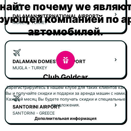
найте почему we являю
рующей компанией по а
DALAMAN INTERNATIONAL AIRPORT
MUGLA - TURKEY
автомобилей.
DALAMAN DOMESTIC AIRPORT
MUGLA - TURKEY
Club Goldcar
Зарегистрируйтесь в нашем клубе для таких клиентов как
Вы и получайте скидки и подарки за аренда машин с нами.
Каждый месяц Вы будете получать скидки и специальные
предложения.
SANTORINI AIRPORT
SANTORINI - GREECE
Дополнительная информация