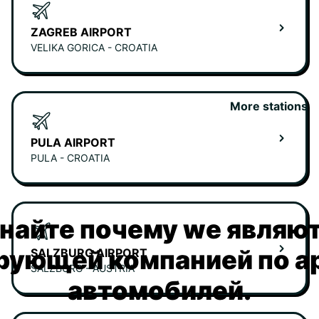
ZAGREB AIRPORT
VELIKA GORICA - CROATIA
More stations
PULA AIRPORT
PULA - CROATIA
найте почему we являю
рующей компанией по а
SALZBURG AIRPORT
SALZBURG - AUSTRIA
автомобилей.