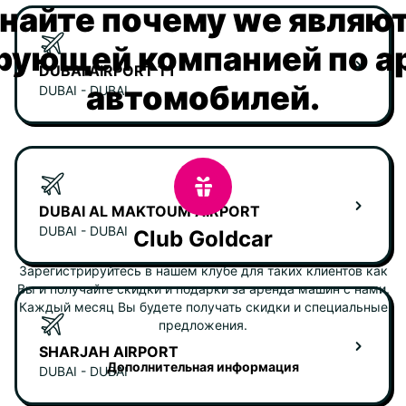
найте почему we являю
рующей компанией по а
DUBAI AIRPORT T1
автомобилей.
DUBAI - DUBAI
DUBAI AL MAKTOUM AIRPORT
DUBAI - DUBAI
Club Goldcar
Зарегистрируйтесь в нашем клубе для таких клиентов как
Вы и получайте скидки и подарки за аренда машин с нами.
Каждый месяц Вы будете получать скидки и специальные
предложения.
SHARJAH AIRPORT
Дополнительная информация
DUBAI - DUBAI