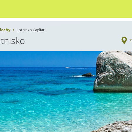
łochy
Lotnisko Cagliari
otnisko
Z