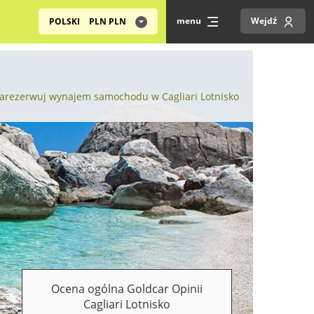
menu
Wejdź
POLSKI
PLN
PLN
arezerwuj wynajem samochodu w Cagliari Lotnisko
Ocena ogólna Goldcar Opinii
Cagliari Lotnisko