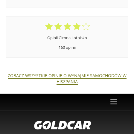
Opinii Girona Lotnisko
160 opinii
ZOBACZ WSZYSTKIE OPINIE O WYNAJMIE SAMOCHODÓW W
HISZPANIA
Toggle
navigation