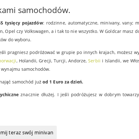
rkami samochodów.
5 tysięcy pojazdów
: rodzinne, automatyczne, minivany, vany; 
ën, Opel czy Volkswagen, a i tak to nie wszystko. W Goldcar masz d
ików do wyboru.
eśli pragniesz podróżować w grupie po innych krajach, możesz w
horwacji
, Holandii, Grecji, Turcji, Andorze,
Serbii
i Islandii, we Wło
eny wynajmu samochodów.
ynająć samochód już
od 1 Euro za dzień.
ychiczne
znacznie dłużej. I jeśli podróżujesz w dobrym towarzy
mij teraz swój minivan