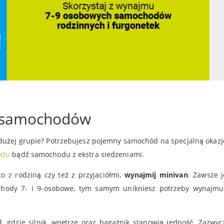
h samochodów
 dużej grupie? Potrzebujesz pojemny samochód na specjalną okazj
odu
bądź samochodu z ekstra siedzeniami.
o z rodziną czy też z przyjaciółmi,
wynajmij minivan
. Zawsze j
hody 7- i 9-osobowe, tym samym unikniesz potrzeby wynajmu 
 gdzie silnik, wnętrze oraz bagażnik stanowią jedność. Zazwyc