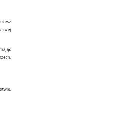
możesz
o swej
ynająć
szech,
stwie,