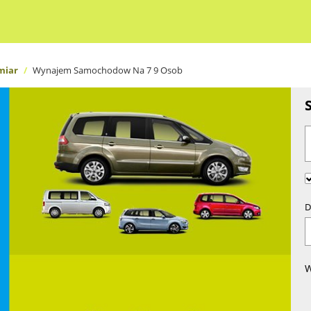
miar
Wynajem Samochodow Na 7 9 Osob
D
W