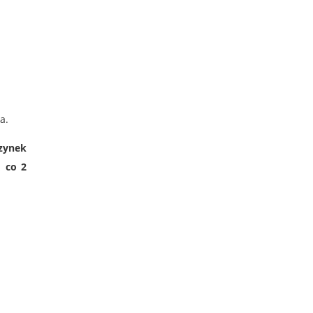
ia.
zynek
ą co 2