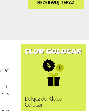
REZERWUJ TERAZ!
ę? Być
est to
kilku
Dołącz do Klubu
Goldcar
zaj są