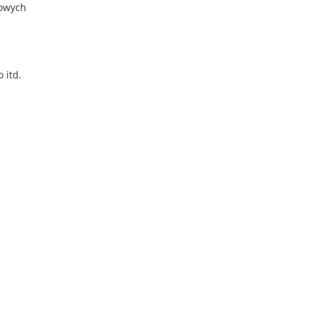
owych
 itd.