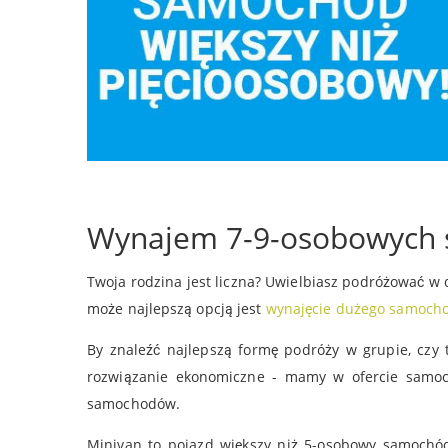
Wynajem 7-9-osobowyc
Twoja rodzina jest liczna? Uwielbiasz podróżować w
może najlepszą opcją jest
wynajęcie dużego samoch
By znaleźć najlepszą formę podróży w grupie, czy t
rozwiązanie ekonomiczne - mamy w ofercie samoc
samochodów.
Minivan to pojazd większy niż 5-osobowy samochód,