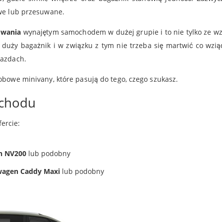
owe lub przesuwane.
żowania
wynajętym samochodem w dużej grupie i to nie tylko ze w
 duży bagażnik i w związku z tym nie trzeba się martwić co wzią
jazdach.
obowe minivany, które pasują do tego, czego szukasz.
ochodu
fercie:
an NV200
lub podobny
swagen Caddy Maxi
lub podobny