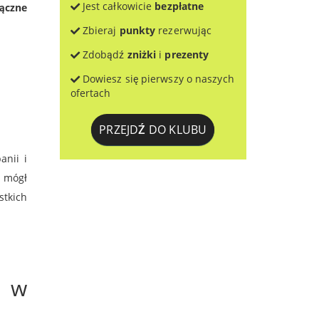
Jest całkowicie
bezpłatne
ączne
Zbieraj
punkty
rezerwując
Zdobądź
zniżki
i
prezenty
Dowiesz się pierwszy o naszych
ofertach
PRZEJDŹ DO KLUBU
anii i
z mógł
stkich
d w