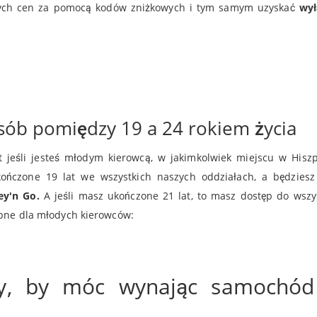
owych cen za pomocą kodów zniżkowych i tym samym uzyskać
wył
b pomiędzy 19 a 24 rokiem życia
eśli jesteś młodym kierowcą, w jakimkolwiek miejscu w Hiszp
kończone 19 lat we wszystkich naszych oddziałach, a będzies
ey'n Go.
A jeśli masz ukończone 21 lat, to masz dostęp do wszy
ępne dla młodych kierowców:
lny, by móc wynając samochó