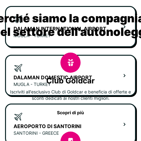
erché siamo la compagn
nel settore dell'autonoleg
DALAMAN INTERNATIONAL AIRPORT
MUGLA - TURKEY
DALAMAN DOMESTIC AIRPORT
Club Goldcar
MUGLA - TURKEY
Iscriviti all'esclusivo Club di Goldcar e beneficia di offerte e
sconti dedicati ai nostri clienti migliori.
Scopri di più
AEROPORTO DI SANTORINI
SANTORINI - GREECE