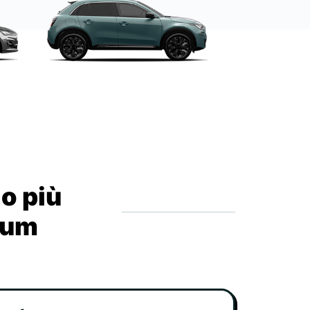
io più
drum