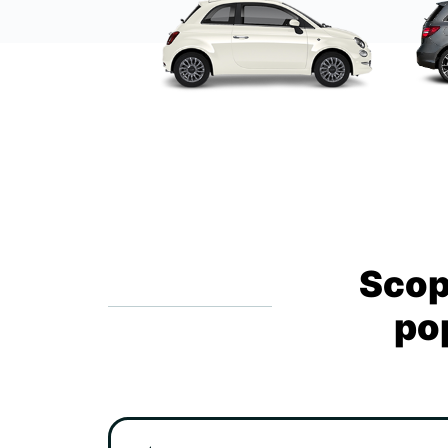
Scopr
pop