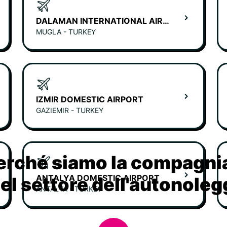
DALAMAN INTERNATIONAL AIRPORT
MUGLA - TURKEY
IZMIR DOMESTIC AIRPORT
GAZIEMIR - TURKEY
erché siamo la compagn
ANTALYA DOMESTIC AIRPORT
nel settore dell'autonoleg
ANTALYA - TURKEY