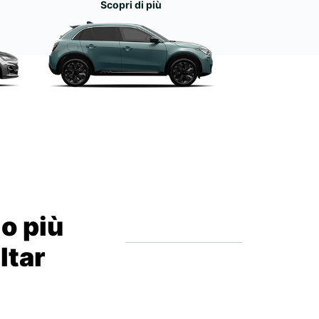
Scopri di più
io più
ltar