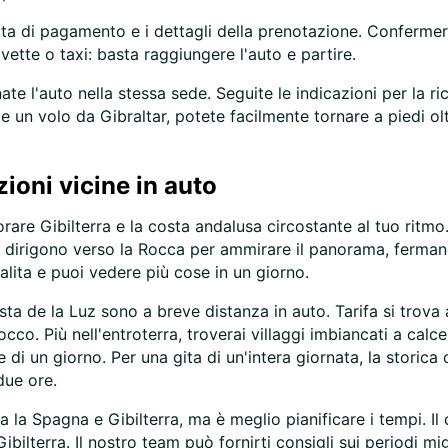
carta di pagamento e i dettagli della prenotazione. Confermer
ette o taxi: basta raggiungere l'auto e partire.
te l'auto nella stessa sede. Seguite le indicazioni per la r
e un volo da Gibraltar, potete facilmente tornare a piedi oltr
zioni vicine in auto
orare Gibilterra e la costa andalusa circostante al tuo ritmo
o si dirigono verso la Rocca per ammirare il panorama, ferma
alita e puoi vedere più cose in un giorno.
Costa de la Luz sono a breve distanza in auto. Tarifa si trov
cco. Più nell'entroterra, troverai villaggi imbiancati a calc
 di un giorno. Per una gita di un'intera giornata, la storica 
due ore.
ra la Spagna e Gibilterra, ma è meglio pianificare i tempi. Il
ilterra. Il nostro team può fornirti consigli sui periodi mig