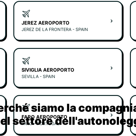
JEREZ AEROPORTO
JEREZ DE LA FRONTERA - SPAIN
SIVIGLIA AEROPORTO
SEVILLA - SPAIN
erché siamo la compagn
FARO AEROPORTO
nel settore dell'autonoleg
FARO - PORTUGAL