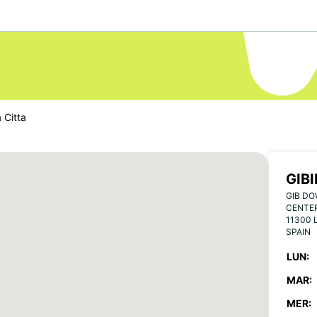
a Citta
GIBI
GIB DO
CENTER
11300 
SPAIN
LUN:
MAR:
MER: