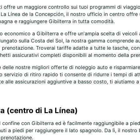
i offre un maggiore controllo sui tuoi programmi di viaggio s
a La Línea de la Concepción, il nostro ufficio in centro offr
 Spagna e raggiungere Gibilterra in tutta comodità.
 economico a Gibilterra e offre un'ampia scelta di veicoli a 
rolungato sulla Costa del Sol, la nostra gamma comprende 
ogni prenotazione. Troverai tariffe adatte a tutte le tasche, 
tti assicurativi completi disponibili al momento della pre
 delle nostre migliori offerte di noleggio auto e risparmiare 
 servizio di ritiro rapido ti consente di ridurre i tempi di 
ante alle assicurazioni aggiuntive a basso costo, ti aiutiamo 
ra (centro di La Línea)
l confine con Gibilterra ed è facilmente raggiungibile a piedi 
uti a piedi per raggiungere il lato spagnolo. Da lì, il nostr
a prenotazione.