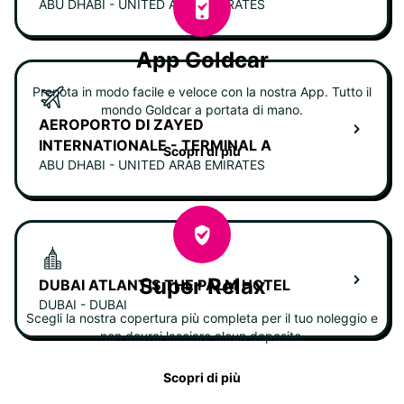
ABU DHABI - UNITED ARAB EMIRATES
App Goldcar
Prenota in modo facile e veloce con la nostra App. Tutto il
mondo Goldcar a portata di mano.
AEROPORTO DI ZAYED
INTERNATIONALE - TERMINAL A
Scopri di più
ABU DHABI - UNITED ARAB EMIRATES
Super Relax
DUBAI ATLANTIS THE PALM HOTEL
DUBAI - DUBAI
Scegli la nostra copertura più completa per il tuo noleggio e
non dovrai lasciare alcun deposito.
Scopri di più