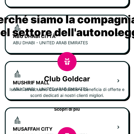
erché siamo la compagn
nel settore dell'autonoleg
ABU DHABI CITTÀ
ABU DHABI - UNITED ARAB EMIRATES
Club Goldcar
MUSHRIF MALL
ABU DHABI - UNITED ARAB EMIRATES
Iscriviti all'esclusivo Club di Goldcar e beneficia di offerte e
sconti dedicati ai nostri clienti migliori.
Scopri di più
MUSAFFAH CITY