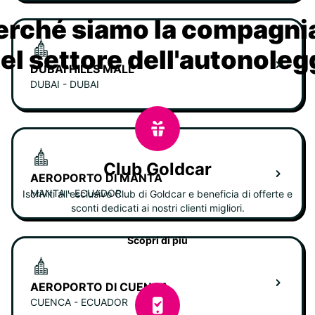
erché siamo la compagn
nel settore dell'autonoleg
DUBAI HILLS MALL
DUBAI - DUBAI
Club Goldcar
AEROPORTO DI MANTA
MANTA - ECUADOR
Iscriviti all'esclusivo Club di Goldcar e beneficia di offerte e
sconti dedicati ai nostri clienti migliori.
Scopri di più
AEROPORTO DI CUENCA
CUENCA - ECUADOR