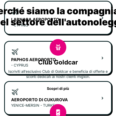
erché siamo la compagn
nel settore dell'autonoleg
LARNACA AEROPORTO
- CYPRUS
PAPHOS AEROPORTO
Club Goldcar
- CYPRUS
Iscriviti all'esclusivo Club di Goldcar e beneficia di offerte e
sconti dedicati ai nostri clienti migliori.
Scopri di più
AEROPORTO DI CUKUROVA
YENICE-MERSIN - TURKEY