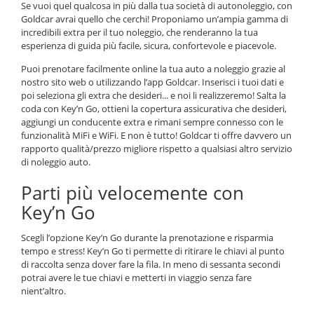
Se vuoi quel qualcosa in più dalla tua società di autonoleggio, con
Goldcar avrai quello che cerchi! Proponiamo un’ampia gamma di
incredibili extra per il tuo noleggio, che renderanno la tua
esperienza di guida più facile, sicura, confortevole e piacevole.
Puoi prenotare facilmente online la tua auto a noleggio grazie al
nostro sito web o utilizzando l’app Goldcar. Inserisci i tuoi dati e
poi seleziona gli extra che desideri... e noi li realizzeremo! Salta la
coda con Key’n Go, ottieni la copertura assicurativa che desideri,
aggiungi un conducente extra e rimani sempre connesso con le
funzionalità MiFi e WiFi. E non è tutto! Goldcar ti offre davvero un
rapporto qualità/prezzo migliore rispetto a qualsiasi altro servizio
di noleggio auto.
Parti più velocemente con
Key’n Go
Scegli l’opzione Key’n Go durante la prenotazione e risparmia
tempo e stress! Key’n Go ti permette di ritirare le chiavi al punto
di raccolta senza dover fare la fila. In meno di sessanta secondi
potrai avere le tue chiavi e metterti in viaggio senza fare
nient’altro.