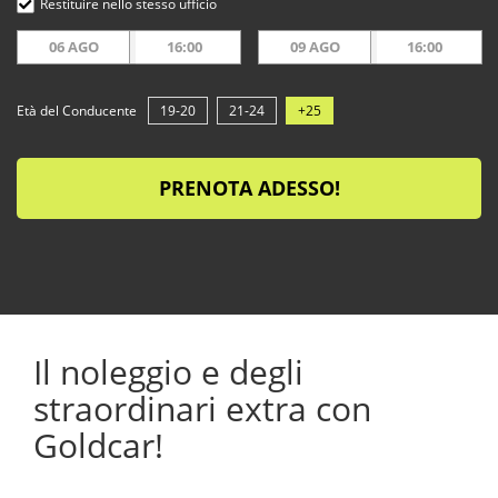
Restituire nello stesso ufficio
06 AGO
16:00
09 AGO
16:00
Età del Conducente
19-20
21-24
+25
PRENOTA ADESSO!
Il noleggio e degli
straordinari extra con
Goldcar!