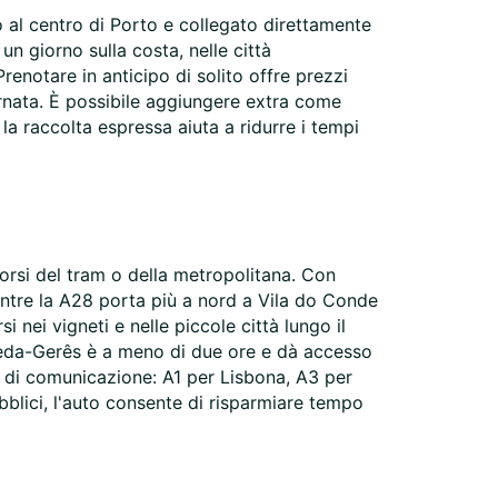
o al centro di Porto e collegato direttamente
06:00 - 23:59
un giorno sulla costa, nelle città
00:00 - 00:59
Prenotare in anticipo di solito offre prezzi
06:00 - 06:59*
ornata. È possibile aggiungere extra come
23:01 - 23:59*
00:00 - 00:59*
 la raccolta espressa aiuta a ridurre i tempi
06:00 - 23:59
00:00 - 00:59
06:00 - 06:59*
23:01 - 23:59*
00:00 - 00:59*
rcorsi del tram o della metropolitana. Con
osti extra
entre la A28 porta più a nord a Vila do Conde
ri di apertura dell'ufficio di noleggio potrebbero
 nei vigneti e nelle piccole città lungo il
 in caso di festività.
neda-Gerês è a meno di due ore e dà accesso
ie di comunicazione: A1 per Lisbona, A3 per
+351 22 207 6408
bblici, l'auto consente di risparmiare tempo
Itinerario