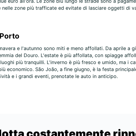
due euro all'ora. Le zone blu lungo le strade sono a pagament
nelle zone più trafficate ed evitate di lasciare oggetti di v
 Porto
imavera e l'autunno sono miti e meno affollati. Da aprile a 
mia del Douro. L'estate è più affollata, con spiagge affoll
ghi più tranquilli. L'inverno è più fresco e umido, ma i ca
più economico. São João, a fine giugno, è la festa principale 
vità e i grandi eventi, prenotate le auto in anticipo.
lotta costantemente rin