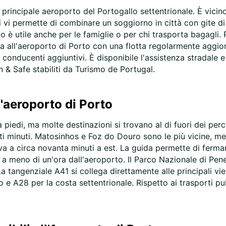
principale aeroporto del Portogallo settentrionale. È vicin
SAB:
 vi permette di combinare un soggiorno in città con gite di 
to è utile anche per le famiglie o per chi trasporta bagagli. 
ra all'aeroporto di Porto con una flotta regolarmente aggi
e conducenti aggiuntivi. È disponibile l'assistenza stradale e
n & Safe stabiliti da Turismo de Portugal.
DOM:
l'aeroporto di Porto
a piedi, ma molte destinazioni si trovano al di fuori dei pe
*con c
enti minuti. Matosinhos e Foz do Douro sono le più vicine, m
Gli ora
a a circa novanta minuti a est. La guida permette di fermarsi
variare
a meno di un'ora dall'aeroporto. Il Parco Nazionale di Pe
 La tangenziale A41 si collega direttamente alle principali v
o e A28 per la costa settentrionale. Rispetto ai trasporti pu