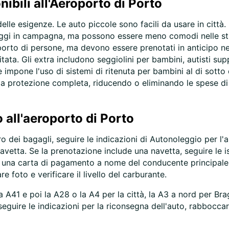
nibili all'Aeroporto di Porto
lle esigenze. Le auto piccole sono facili da usare in città. 
iaggi in campagna, ma possono essere meno comodi nelle stra
asporto di persone, ma devono essere prenotati in anticipo n
itata. Gli extra includono seggiolini per bambini, autisti s
impone l'uso di sistemi di ritenuta per bambini al di sotto 
lla protezione completa, riducendo o eliminando le spese di 
o all'aeroporto di Porto
o dei bagagli, seguire le indicazioni di Autonoleggio per l'ar
 navetta. Se la prenotazione include una navetta, seguire le 
e una carta di pagamento a nome del conducente principale.
re foto e verificare il livello del carburante.
 A41 e poi la A28 o la A4 per la città, la A3 a nord per Bra
seguire le indicazioni per la riconsegna dell'auto, rabboccar