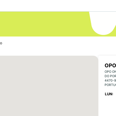
to
OPO
OPO ON
DO POR
4470-9
PORTU
LUN: