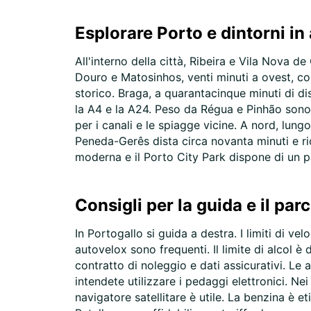
Esplorare Porto e dintorni in
All'interno della città, Ribeira e Vila Nova d
Douro e Matosinhos, venti minuti a ovest, co
storico. Braga, a quarantacinque minuti di d
la A4 e la A24. Peso da Régua e Pinhão sono 
per i canali e le spiagge vicine. A nord, lun
Peneda-Gerês dista circa novanta minuti e ric
moderna e il Porto City Park dispone di un pa
Consigli per la guida e il pa
In Portogallo si guida a destra. I limiti di v
autovelox sono frequenti. Il limite di alcol è 
contratto di noleggio e dati assicurativi. Le 
intendete utilizzare i pedaggi elettronici. Ne
navigatore satellitare è utile. La benzina è 