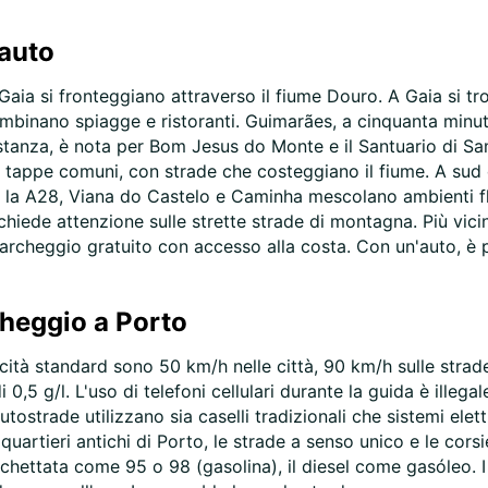
 auto
e Gaia si fronteggiano attraverso il fiume Douro. A Gaia si t
mbinano spiagge e ristoranti. Guimarães, a cinquanta minuti
istanza, è nota per Bom Jesus do Monte e il Santuario di Sa
tappe comuni, con strade che costeggiano il fiume. A sud d
go la A28, Viana do Castelo e Caminha mescolano ambienti fluv
hiede attenzione sulle strette strade di montagna. Più vicin
rcheggio gratuito con accesso alla costa. Con un'auto, è poss
rcheggio a Porto
elocità standard sono 50 km/h nelle città, 90 km/h sulle strad
di 0,5 g/l. L'uso di telefoni cellulari durante la guida è ille
autostrade utilizzano sia caselli tradizionali che sistemi ele
i quartieri antichi di Porto, le strade a senso unico e le co
etichettata come 95 o 98 (gasolina), il diesel come gasóleo. 