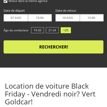
Retour dans la même agence
Date de départ
Date de retour
07 AOû
13:00
10 AOû
13:00
Âge du conducteur
19-20
21-24
+25
RECHERCHER!
Location de voiture Black
Friday - Vendredi noir? Vert
Goldcar!