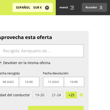
menú
Acceder
ESPAÑOL
EUR
€
Aprovecha esta oferta
Devolver en la misma oficina
echa recogida
Fecha devolución
08 AGO
13:00
11 AGO
13:00
dad del conductor
19-20
21-24
+25