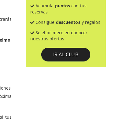
Acumula
puntos
con tus
reservas
rarás
Consigue
descuentos
y regalos
Sé el primero en conocer
nuestras ofertas
áximo
.
IR AL CLUB
iones,
óxima
si tus