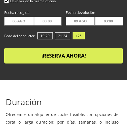
Devolver en la misma oficina
Fecha recogida
Fecha devolución
06 AGO
03:00
09 AGO
03:00
Edad del conductor
19-20
21-24
+25
¡RESERVA AHORA!
Duración
Ofrecemos un alquiler de coche flexible, con opciones de
corta o larga duración: por días, semanas, o incluso