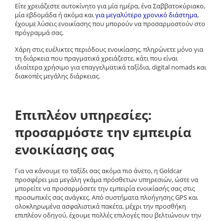
Είτε χρειάζεστε αυτοκίνητο
για μία ημέρα
, ένα
Σαββατοκύριακο
,
μία
εβδομάδα
ή ακόμα και
για μεγαλύτερο χρονικό διάστημα
,
έχουμε λύσεις ενοικίασης που μπορούν να προσαρμοστούν στο
πρόγραμμά σας.
Χάρη στις
ευέλικτες περιόδους ενοικίασης
, πληρώνετε μόνο για
τη διάρκεια που πραγματικά χρειάζεστε, κάτι που είναι
ιδιαίτερα χρήσιμο για
επαγγελματικά ταξίδια
,
digital nomads
και
διακοπές μεγάλης διάρκειας
.
Επιπλέον υπηρεσίες:
προσαρμόστε την εμπειρία
ενοικίασης σας
Για να κάνουμε το ταξίδι σας ακόμα πιο άνετο, η
Goldcar
προσφέρει μια
μεγάλη γκάμα πρόσθετων υπηρεσιών
, ώστε να
μπορείτε να προσαρμόσετε την εμπειρία ενοικίασής σας στις
προσωπικές σας ανάγκες. Από
συστήματα πλοήγησης GPS
και
ολοκληρωμένα ασφαλιστικά πακέτα
, μέχρι την
προσθήκη
επιπλέον οδηγού
, έχουμε πολλές επιλογές που βελτιώνουν την