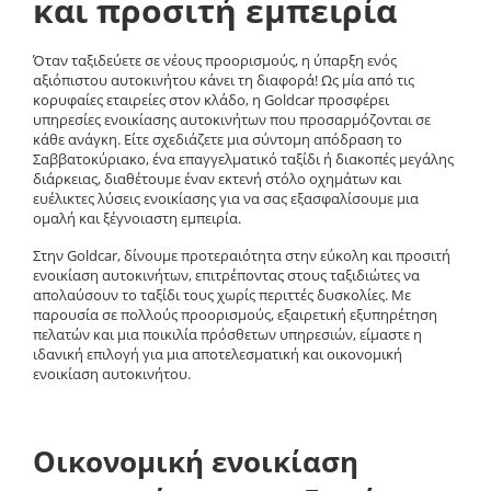
και προσιτή εμπειρία
Όταν ταξιδεύετε σε νέους προορισμούς, η ύπαρξη ενός
αξιόπιστου αυτοκινήτου κάνει τη διαφορά! Ως μία από τις
κορυφαίες εταιρείες στον κλάδο, η
Goldcar
προσφέρει
υπηρεσίες ενοικίασης αυτοκινήτων
που προσαρμόζονται σε
κάθε ανάγκη. Είτε σχεδιάζετε μια σύντομη απόδραση το
Σαββατοκύριακο, ένα επαγγελματικό ταξίδι ή διακοπές μεγάλης
διάρκειας, διαθέτουμε έναν εκτενή στόλο οχημάτων και
ευέλικτες λύσεις ενοικίασης για να σας εξασφαλίσουμε μια
ομαλή και ξέγνοιαστη εμπειρία
.
Στην
Goldcar
, δίνουμε προτεραιότητα στην
εύκολη και προσιτή
ενοικίαση αυτοκινήτων
, επιτρέποντας στους ταξιδιώτες να
απολαύσουν το ταξίδι τους χωρίς περιττές δυσκολίες. Με
παρουσία σε πολλούς προορισμούς, εξαιρετική εξυπηρέτηση
πελατών και μια ποικιλία πρόσθετων υπηρεσιών, είμαστε η
ιδανική επιλογή
για μια
αποτελεσματική και οικονομική
ενοικίαση αυτοκινήτου
.
Οικονομική ενοικίαση