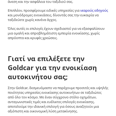
άνεση και την ασφάλεια του ταξιδιού σας.
Επιπλέον, προσφέρουμε ειδικές υπηρεσίες για
νεαρούς οδηγούς
και
μονόδρομες ενοικιάσεις
, δίνοντάς σας την ευκαιρία να
ταξιδεύετε
χωρίς κανένα άγχος
.
Όλες αυτές οι επιλογές έχουν σχεδιαστεί για να εξασφαλίσουν
μια
ομαλή και απροβλημάτιστη εμπειρία ενοικίασης
, χωρίς
απρόοπτα και κρυφές χρεώσεις.
Γιατί να επιλέξετε την
Goldcar για την ενοικίαση
αυτοκινήτου σας;
Στην
Goldcar
, δεσμευόμαστε να παρέχουμε
προσιτές και υψηλής
ποιότητας υπηρεσίες ενοικίασης αυτοκινήτων
σε ταξιδιώτες
από όλο τον κόσμο. Με έναν
σύγχρονο στόλο οχημάτων
,
ανταγωνιστικές τιμές
και
ευέλικτες επιλογές ενοικίασης
,
αποτελούμε την
ιδανική επιλογή
για όσους αναζητούν μια
αξιόπιστη και οικονομική λύση μετακίνησης
.