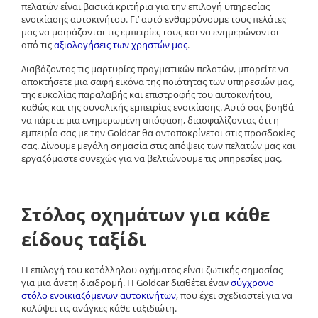
πελατών είναι βασικά κριτήρια για την επιλογή υπηρεσίας
ενοικίασης αυτοκινήτου. Γι’ αυτό ενθαρρύνουμε τους πελάτες
μας να μοιράζονται τις εμπειρίες τους και να ενημερώνονται
από τις
αξιολογήσεις των χρηστών μας
.
Διαβάζοντας τις μαρτυρίες πραγματικών πελατών, μπορείτε να
αποκτήσετε μια σαφή εικόνα της
ποιότητας των υπηρεσιών μας
,
της ευκολίας παραλαβής και επιστροφής του αυτοκινήτου,
καθώς και της συνολικής εμπειρίας ενοικίασης. Αυτό σας βοηθά
να πάρετε μια
ενημερωμένη απόφαση
, διασφαλίζοντας ότι η
εμπειρία σας με την
Goldcar
θα ανταποκρίνεται στις προσδοκίες
σας. Δίνουμε μεγάλη σημασία στις απόψεις των πελατών μας και
εργαζόμαστε συνεχώς για να βελτιώνουμε τις υπηρεσίες μας.
Στόλος οχημάτων για κάθε
είδους ταξίδι
Η επιλογή του κατάλληλου οχήματος είναι ζωτικής σημασίας
για μια άνετη διαδρομή. Η
Goldcar
διαθέτει έναν
σύγχρονο
στόλο ενοικιαζόμενων αυτοκινήτων
, που έχει σχεδιαστεί για να
καλύψει τις ανάγκες κάθε ταξιδιώτη.