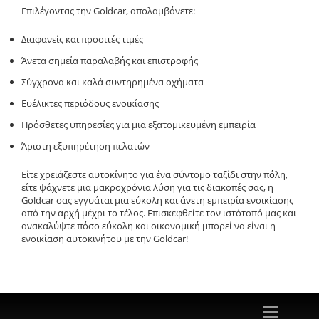
Επιλέγοντας την Goldcar, απολαμβάνετε:
Διαφανείς και προσιτές τιμές
Άνετα σημεία παραλαβής και επιστροφής
Σύγχρονα και καλά συντηρημένα οχήματα
Ευέλικτες περιόδους ενοικίασης
Πρόσθετες υπηρεσίες για μια εξατομικευμένη εμπειρία
Άριστη εξυπηρέτηση πελατών
Είτε χρειάζεστε αυτοκίνητο για ένα
σύντομο ταξίδι στην πόλη
,
είτε ψάχνετε μια
μακροχρόνια λύση για τις διακοπές σας
, η
Goldcar
σας εγγυάται
μια εύκολη και άνετη εμπειρία ενοικίασης
από την αρχή μέχρι το τέλος.
Επισκεφθείτε τον ιστότοπό μας
και
ανακαλύψτε πόσο εύκολη και οικονομική μπορεί να είναι η
ενοικίαση αυτοκινήτου με την
Goldcar
!
Toggle