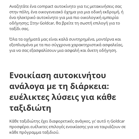
Αναζητάτε ένα
compact αυτοκίνητο
για τις μετακινήσεις σας
στην πόλη, ένα
οικογενειακό όχημα
για μια
οδική εκδρομή
, ή
ένα
ηλεκτρικό αυτοκίνητο
για μια πιο οικολογική εμπειρία
οδήγησης; Στην
Goldcar
, θα βρείτε τη
σωστή επιλογή για το
ταξίδι σας
.
Όλα τα οχήματά μας είναι
καλά συντηρημένα
,
μοντέρνα
και
εξοπλισμένα με
τα πιο σύγχρονα χαρακτηριστικά ασφαλείας
,
για να σας εξασφαλίσουν μια ασφαλή και άνετη οδήγηση.
Ενοικίαση αυτοκινήτου
ανάλογα με τη διάρκεια:
ευέλικτες λύσεις για κάθε
ταξιδιώτη
Κάθε ταξιδιώτης έχει διαφορετικές ανάγκες, γι’ αυτό η
Goldcar
προσφέρει ευέλικτες
επιλογές ενοικίασης
για να ταιριάζουν σε
κάθε πρόγραμμα ταξιδιού.