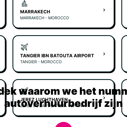
MARRAKECH
MARRAKECH - MOROCCO
TANGIER IBN BATOUTA AIRPORT
TANGIER - MOROCCO
dek waarom we het numm
JEREZ LUCHTHAVEN
autoverhuurbedrijf zijn
JEREZ DE LA FRONTERA - SPAIN