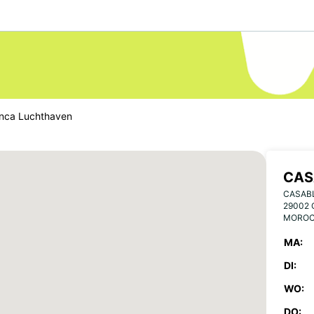
nca Luchthaven
CAS
CASAB
29002
MORO
MA:
DI:
WO:
DO: