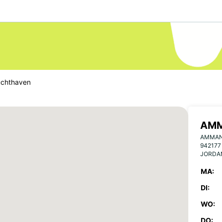
chthaven
AMM
AMMAN 
94217
JORDA
MA:
DI:
WO:
DO: