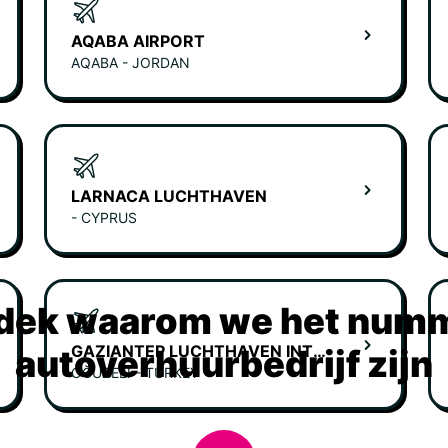
AQABA AIRPORT
AQABA - JORDAN
LARNACA LUCHTHAVEN
- CYPRUS
dek waarom we het numm
GAZIANTEP LUCHTHAVEN INTERNATIONALE AANKOMSTEN
autoverhuurbedrijf zijn
OĞUZELI - TURKEY