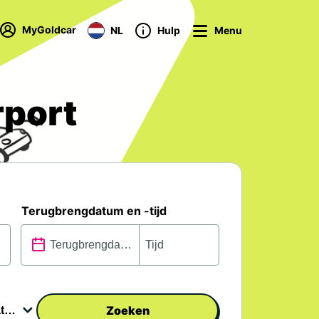
MyGoldcar
NL
Hulp
Menu
rport
Terugbrengdatum en -tijd
Zoeken