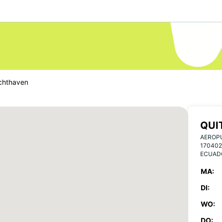
chthaven
QUI
AEROP
170402
ECUAD
MA:
DI:
WO:
DO: