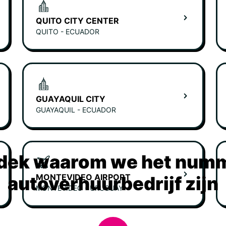
QUITO CITY CENTER
QUITO - ECUADOR
GUAYAQUIL CITY
GUAYAQUIL - ECUADOR
dek waarom we het numm
MONTEVIDEO AIRPORT
autoverhuurbedrijf zijn
MONTEVIDEO - URUGUAY