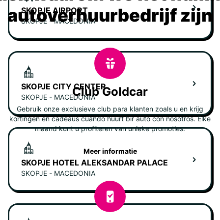
autoverhuurbedrijf zijn
SKOPJE AIRPORT
SKOPJE - MACEDONIA
SKOPJE CITY CENTER
Club Goldcar
SKOPJE - MACEDONIA
Gebruik onze exclusieve club para klanten zoals u en krijg
kortingen en cadeaus cuando huurt bir auto con nosotros. Elke
maand kunt u profiteren van unieke promoties.
Meer informatie
SKOPJE HOTEL ALEKSANDAR PALACE
SKOPJE - MACEDONIA