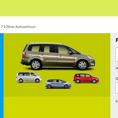
7 9 Zitter Autoverhuur
O
L