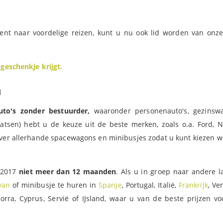
ent naar voordelige reizen, kunt u nu ook lid worden van onz
n
geschenkje krijgt.
n
uto's zonder bestuurder,
waaronder personenauto's, gezinswa
atsen) hebt u de keuze uit de beste merken, zoals o.a. Ford, N
 over allerhande spacewagons en minibusjes zodat u kunt kiezen w
 2017
niet meer dan 12 maanden
. Als u in groep naar andere 
van
of minibusje te huren in
Spanje
, Portugal, Italië,
Frankrijk
, Ve
ndorra, Cyprus, Servië of IJsland, waar u van de beste prijzen v