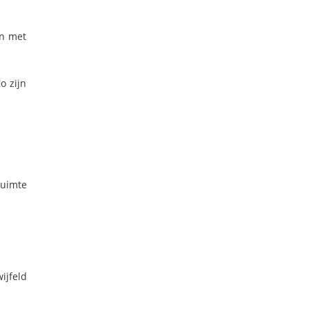
en met
o zijn
ruimte
ijfeld