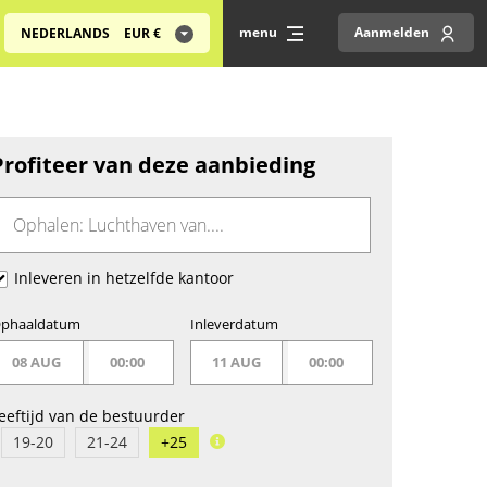
menu
Aanmelden
NEDERLANDS
EUR
€
Profiteer van deze aanbieding
Inleveren in hetzelfde kantoor
phaaldatum
Inleverdatum
08 AUG
00:00
11 AUG
00:00
eeftijd van de bestuurder
19-20
21-24
+25