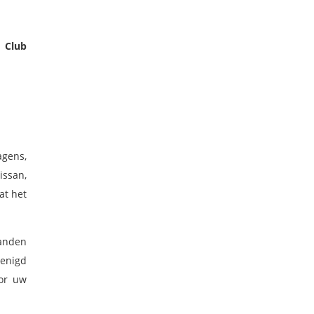
e
Club
gens,
issan,
at het
landen
renigd
oor uw