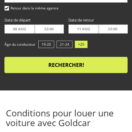
Retour dans la même agence
Date de départ
Date de retour
08 AOû
23:00
11 AOû
23:00
Âge du conducteur
19-20
21-24
+25
RECHERCHER!
Conditions pour louer une
voiture avec Goldcar