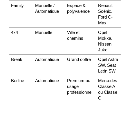
Family
Manuelle /
Espace &
Renault
Automatique
polyvalence
Scénic,
Ford C-
Max
4x4
Manuelle
Ville et
Opel
chemins
Mokka,
Nissan
Juke
Break
Automatique
Grand coffre
Opel Astra
SW, Seat
León SW
Berline
Automatique
Premium ou
Mercedes
usage
Classe A
professionnel
ou Classe
C