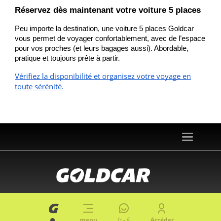
Réservez dès maintenant votre voiture 5 places
Peu importe la destination, une voiture 5 places Goldcar
vous permet de voyager confortablement, avec de l’espace
pour vos proches (et leurs bagages aussi). Abordable,
pratique et toujours prête à partir.
Vérifiez la disponibilité et organisez votre voyage en
toute sérénité.
Toggle
navigation
© 2026 goldcar.es
Mentions légales
|
Politique de confidentialité
|
Cookies
menu
fr
-
€
Accéder