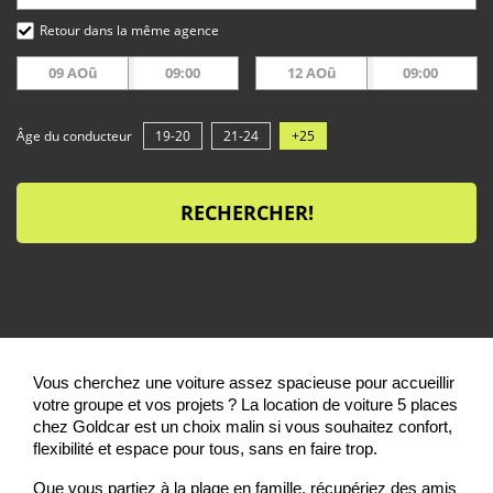
Retour dans la même agence
09 AOû
09:00
12 AOû
09:00
Âge du conducteur
19-20
21-24
+25
RECHERCHER!
Vous cherchez une voiture assez spacieuse pour accueillir
votre groupe et vos projets ? La location de voiture 5 places
chez Goldcar est un choix malin si vous souhaitez confort,
flexibilité et espace pour tous, sans en faire trop.
Que vous partiez à la plage en famille, récupériez des amis