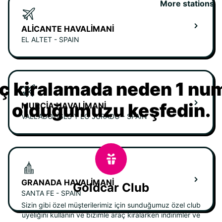
More stations
ALICANTE HAVALIMANI
EL ALTET - SPAIN
ç kiralamada neden 1 nu
olduğumuzu keşfedin.
MURCIA HAVALIMANI
VALLADOLISES Y LO JURADO - SPAIN
GRANADA HAVALIMANI
Goldcar Club
SANTA FE - SPAIN
Sizin gibi özel müşterilerimiz için sunduğumuz özel club
üyeliğini kullanın ve bizimle araç kiralarken indirimler ve