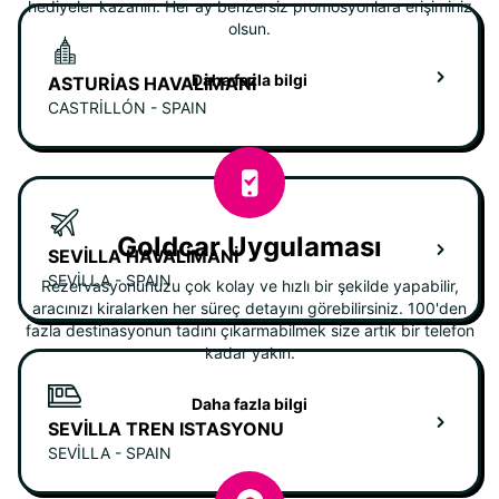
hediyeler kazanın. Her ay benzersiz promosyonlara erişiminiz
olsun.
Daha fazla bilgi
ASTURIAS HAVALIMANI
CASTRILLÓN - SPAIN
Goldcar Uygulaması
SEVILLA HAVALIMANI
SEVILLA - SPAIN
Rezervasyonunuzu çok kolay ve hızlı bir şekilde yapabilir,
aracınızı kiralarken her süreç detayını görebilirsiniz. 100'den
fazla destinasyonun tadını çıkarmabilmek size artık bir telefon
kadar yakın.
Daha fazla bilgi
SEVILLA TREN ISTASYONU
SEVILLA - SPAIN