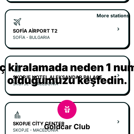
More stations
SOFIA AIRPORT T2
SOFIA - BULGARIA
ç kiralamada neden 1 nu
olduğumuzu keşfedin.
SKOPJE HOTEL ALEKSANDAR PALACE
SKOPJE - MACEDONIA
SKOPJE CITY CENTER
Goldcar Club
SKOPJE - MACEDONIA