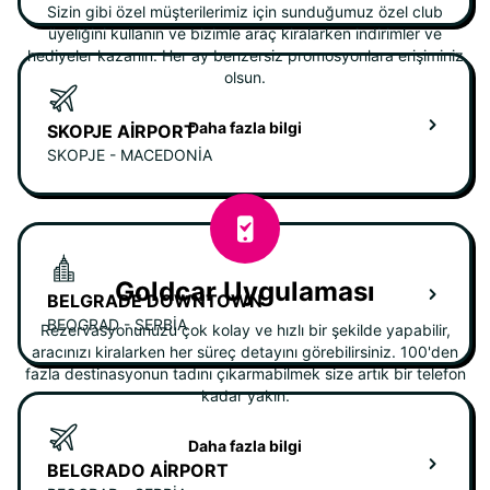
Sizin gibi özel müşterilerimiz için sunduğumuz özel club
üyeliğini kullanın ve bizimle araç kiralarken indirimler ve
hediyeler kazanın. Her ay benzersiz promosyonlara erişiminiz
olsun.
Daha fazla bilgi
SKOPJE AIRPORT
SKOPJE - MACEDONIA
Goldcar Uygulaması
BELGRADE DOWNTOWN
BEOGRAD - SERBIA
Rezervasyonunuzu çok kolay ve hızlı bir şekilde yapabilir,
aracınızı kiralarken her süreç detayını görebilirsiniz. 100'den
fazla destinasyonun tadını çıkarmabilmek size artık bir telefon
kadar yakın.
Daha fazla bilgi
BELGRADO AIRPORT