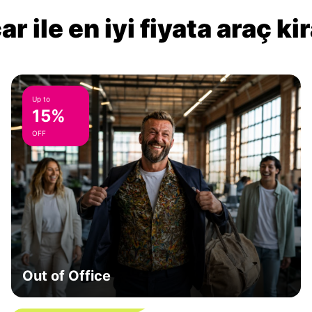
r ile en iyi fiyata araç k
Up to
15%
OFF
Out of Office