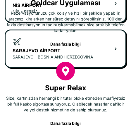
Goldcar Uygulaması
NIS AIRPORT
NIS - SERBIA
Rezervasyonunuzu çok kolay ve hızlı bir şekilde yapabilir,
aracınızı kiralarken her süreç detayını görebilirsiniz. 100'den
fazla destinasyonun tadını çıkarmabilmek size artık bir telefon
kadar yakın.
Daha fazla bilgi
SARAJEVO AIRPORT
SARAJEVO - BOSNIA AND HERZEGOVINA
Super Relax
Size, kartınızdan herhangi bir tutar bloke etmeden muafiyetsiz
bir full kasko sigortası sunuyoruz. Olabilecek hasarlar dahildir
ve yol destek hizmetine de sahip olursunuz.
Daha fazla bilgi