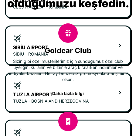
olduğumuzu keşfedin.
CLUJ AIRPORT
CLUJ NAPOCA - ROMANIA
SIBIU AIRPORT
Goldcar Club
SIBIU - ROMANIA
Sizin gibi özel müşterilerimiz için sunduğumuz özel club
üyeliğini kullanın ve bizimle araç kiralarken indirimler ve
hediyeler kazanın. Her ay benzersiz promosyonlara erişiminiz
olsun.
Daha fazla bilgi
TUZLA AIRPORT
TUZLA - BOSNIA AND HERZEGOVINA