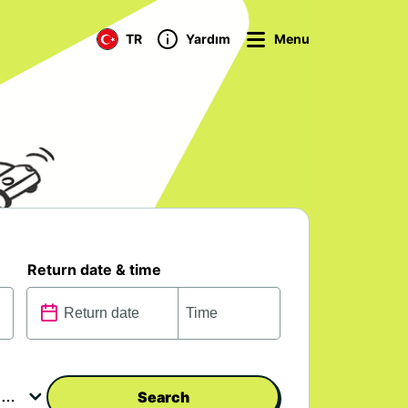
TR
Yardım
Menu
Return date & time
Search