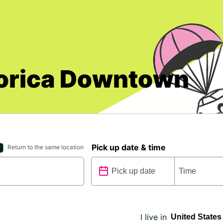
gorica Downtown
Pick up date & time
Return to the same location
I live in