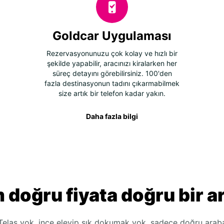
Goldcar Uygulaması
Rezervasyonunuzu çok kolay ve hızlı bir
şekilde yapabilir, aracınızı kiralarken her
süreç detayını görebilirsiniz. 100'den
fazla destinasyonun tadını çıkarmabilmek
size artık bir telefon kadar yakın.
Daha fazla bilgi
 doğru fiyata doğru bir a
Telaş yok, ince eleyip sık dokumak yok, sadece doğru arab